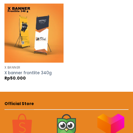
X BANNER
X banner frontlite 340g
Rp
50.000
Official Store