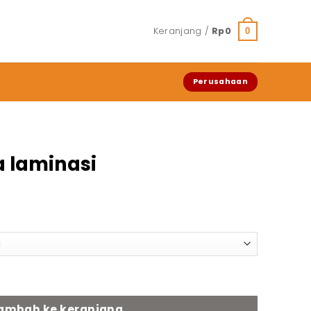
Keranjang /
Rp
0
0
Perusahaan
a laminasi
aminasi
ambah ke keranjang