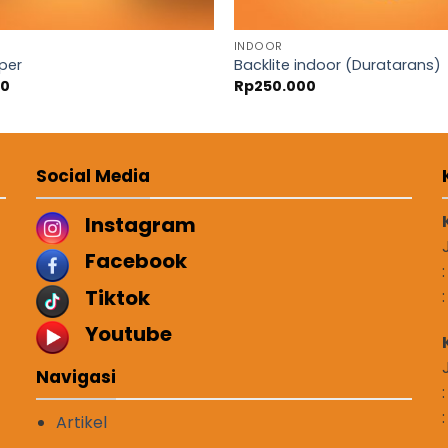
INDOOR
per
Backlite indoor (Duratarans)
00
Rp
250.000
Social Media
Instagram
Facebook
Tiktok
Youtube
Navigasi
Artikel