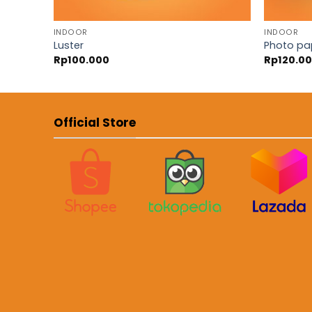
INDOOR
INDOOR
Luster
Photo pa
Rp
100.000
Rp
120.0
Official Store