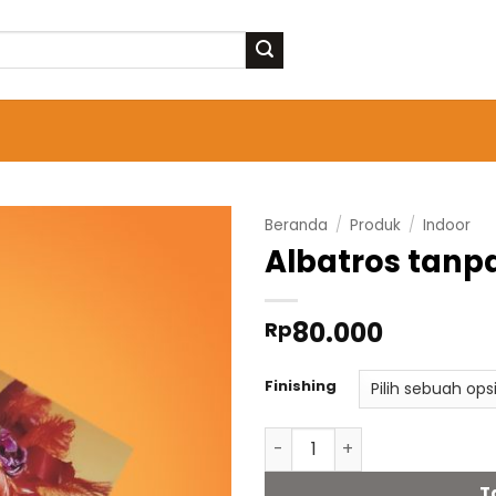
Beranda
/
Produk
/
Indoor
Albatros tanp
80.000
Rp
Finishing
Kuantitas Albatros tanpa l
T