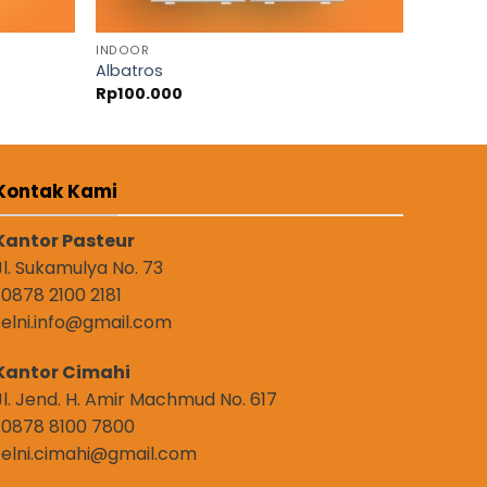
INDOOR
Albatros
Rp
100.000
Kontak Kami
Kantor Pasteur
Jl. Sukamulya No. 73
: 0878 2100 2181
: elni.info@gmail.com
Kantor Cimahi
Jl. Jend. H. Amir Machmud No. 617
: 0878 8100 7800
: elni.cimahi@gmail.com