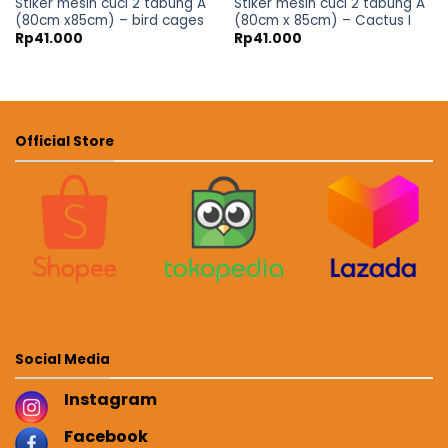
Stiker mesin cuci 2 tabung A
Stiker mesin cuci 2 tabung A
(80cm x85cm) – bird cages
(80cm x 85cm) – Cactus I
Rp
41.000
Rp
41.000
Official Store
Social Media
Instagram
Facebook