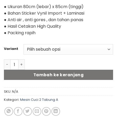
● Ukuran 80cm (lebar) x 85cm (tinggi)
● Bahan Sticker Vynil Import + Laminasi
● Anti air , anti gores , dan tahan panas
● Hasil Cetakan High Quality
● Packing rapih
Variant
Kuantitas Stiker mesin cuci 2 tabung A (80cm x 85cm) - f
Tambah ke keranjang
SKU:
N/A
Kategori:
Mesin Cuci 2 Tabung A