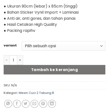
● Ukuran 90cm (lebar) x 85cm (tinggi)
● Bahan Sticker Vynil Import + Laminasi
● Anti air, anti gores, dan tahan panas
● Hasil Cetakan High Quality
● Packing rapihv
variant
Kuantitas Stiker mesin cuci 2 tabung B (90cm x 85cm) - f
Tambah ke keranjang
SKU:
N/A
Kategori:
Mesin Cuci 2 Tabung B