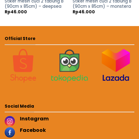
Stiker mesin cuci 2 tabung B
Stiker mesin cuci 2 tabung B
(90cm x 85cm) – deepsea
(90cm x 85cm) – monstera
Rp
46.000
Rp
46.000
Official Store
Social Media
Instagram
Facebook