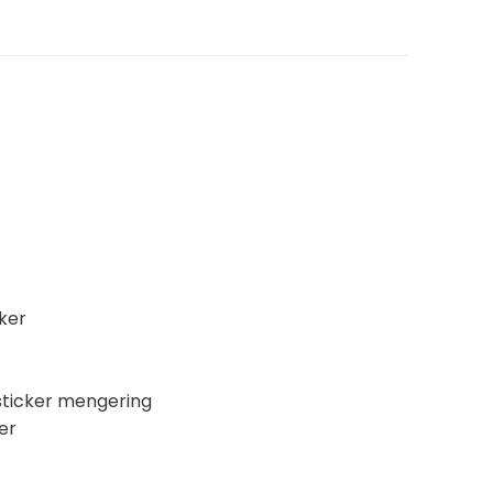
iker
 sticker mengering
er