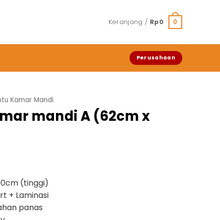
Keranjang /
Rp
0
0
Perusahaan
intu Kamar Mandi
kamar mandi A (62cm x
90cm (tinggi)
rt + Laminasi
 tahan panas
ty