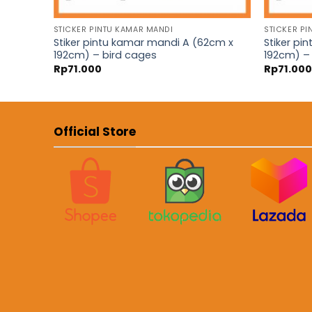
STICKER PINTU KAMAR MANDI
STICKER PI
2cm x
Stiker pintu kamar mandi A (62cm x
Stiker pi
192cm) – bird cages
192cm) – 
Rp
71.000
Rp
71.00
Official Store