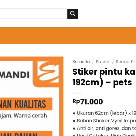
Beranda
/
Produk
/
Sticker P
Stiker pintu 
192cm) – pets
71.000
Rp
● Ukuran 62cm (lebar) x 1
● Bahan Sticker Vynil Impo
● Anti air, anti gores, dan
● Hasil Cetakan High Quali