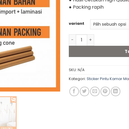
● Packing rapih
variant
Kuantitas Stiker pintu kam
T
SKU:
N/A
Kategori:
Sticker Pintu Kamar Ma