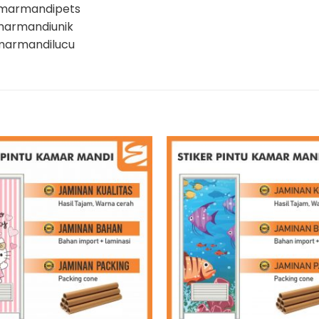
amarmandipets
marmandiunik
marmandilucu