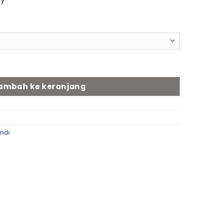
ar mandi A (62cm x 192cm) - pets
ambah ke keranjang
ndi