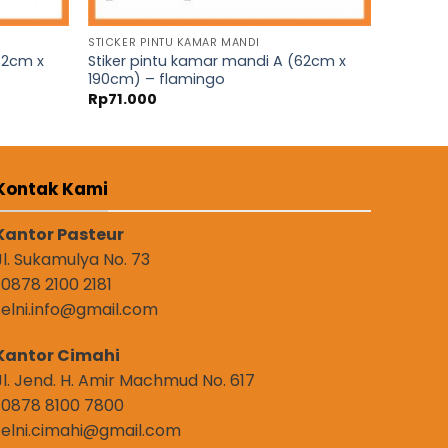
STICKER PINTU KAMAR MANDI
62cm x
Stiker pintu kamar mandi A (62cm x
190cm) – flamingo
Rp
71.000
Kontak Kami
Kantor Pasteur
Jl. Sukamulya No. 73
: 0878 2100 2181
: elni.info@gmail.com
Kantor Cimahi
Jl. Jend. H. Amir Machmud No. 617
: 0878 8100 7800
: elni.cimahi@gmail.com