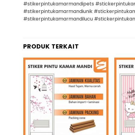
#stikerpintukamarmandipets #stickerpintuk
#stikerpintukamarmandiunik #stickerpintuka
#stikerpintukamarmandilucu #stickerpintuka
PRODUK TERKAIT