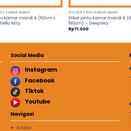
NTU KAMAR MANDI
STICKER PINTU KAMAR MANDI
ntu kamar mandi A (62cm x
Stiker pintu kamar mandi A (
hello kitty
190cm) – DeepSea
0
Rp
71.000
Social Media
Instagram
Facebook
Tiktok
Youtube
Navigasi
Artikel