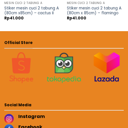
MESIN CUCI 2 TABUNG A
MESIN CUCI 2 TABUNG A
Stiker mesin cuci 2 tabung A
Stiker mesin cuci 2 tabung A
(80cm x85cm) – cactus II
(80cm x 85cm) – flamingo
Rp
41.000
Rp
41.000
Official Store
Social Media
Instagram
Facebook